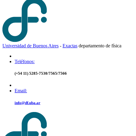
Universidad de Buenos Aires
-
Exactas
d
epartamento de
f
ísica
Teléfonos:
(+54 11) 5285-7530/7565/7566
Email:
info@df.uba.ar