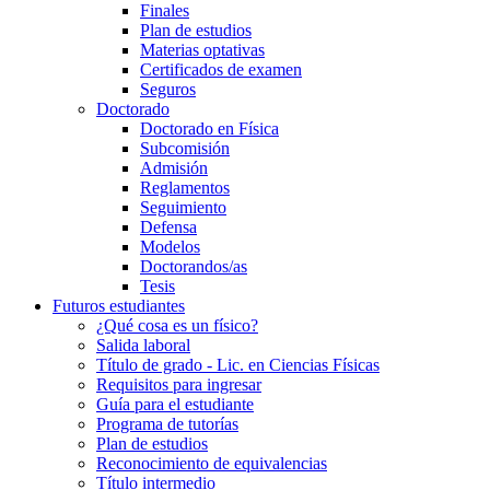
Finales
Plan de estudios
Materias optativas
Certificados de examen
Seguros
Doctorado
Doctorado en Física
Subcomisión
Admisión
Reglamentos
Seguimiento
Defensa
Modelos
Doctorandos/as
Tesis
Futuros estudiantes
¿Qué cosa es un físico?
Salida laboral
Título de grado - Lic. en Ciencias Físicas
Requisitos para ingresar
Guía para el estudiante
Programa de tutorías
Plan de estudios
Reconocimiento de equivalencias
Título intermedio