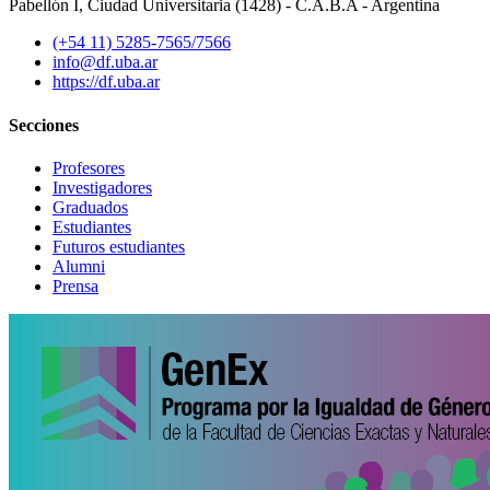
Pabellón I, Ciudad Universitaria (1428) - C.A.B.A - Argentina
(+54 11) 5285-7565/7566
info@df.uba.ar
https://df.uba.ar
Secciones
Profesores
Investigadores
Graduados
Estudiantes
Futuros estudiantes
Alumni
Prensa