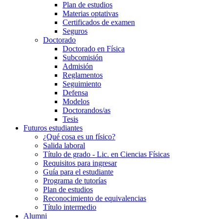
Plan de estudios
Materias optativas
Certificados de examen
Seguros
Doctorado
Doctorado en Física
Subcomisión
Admisión
Reglamentos
Seguimiento
Defensa
Modelos
Doctorandos/as
Tesis
Futuros estudiantes
¿Qué cosa es un físico?
Salida laboral
Título de grado - Lic. en Ciencias Físicas
Requisitos para ingresar
Guía para el estudiante
Programa de tutorías
Plan de estudios
Reconocimiento de equivalencias
Título intermedio
Alumni