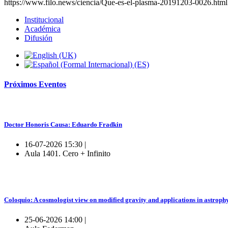
https://www.filo.news/ciencia/Que-es-el-plasma-20191203-0026.html
Institucional
Académica
Difusión
Próximos
Eventos
Doctor Honoris Causa: Eduardo Fradkin
16-07-2026 15:30 |
Aula 1401. Cero + Infinito
Coloquio: A cosmologist view on modified gravity and applications in astroph
25-06-2026 14:00 |