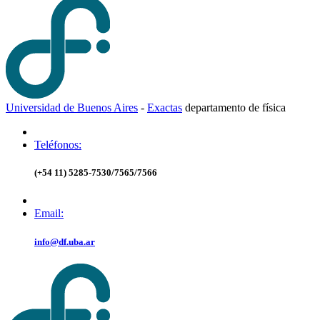
Universidad de Buenos Aires
-
Exactas
d
epartamento de
f
ísica
Teléfonos:
(+54 11) 5285-7530/7565/7566
Email:
info@df.uba.ar