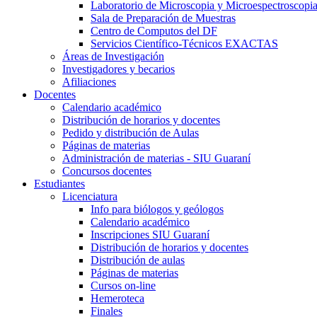
Laboratorio de Microscopia y Microespectroscopi
Sala de Preparación de Muestras
Centro de Computos del DF
Servicios Científico-Técnicos EXACTAS
Áreas de Investigación
Investigadores y becarios
Afiliaciones
Docentes
Calendario académico
Distribución de horarios y docentes
Pedido y distribución de Aulas
Páginas de materias
Administración de materias - SIU Guaraní
Concursos docentes
Estudiantes
Licenciatura
Info para biólogos y geólogos
Calendario académico
Inscripciones SIU Guaraní
Distribución de horarios y docentes
Distribución de aulas
Páginas de materias
Cursos on-line
Hemeroteca
Finales