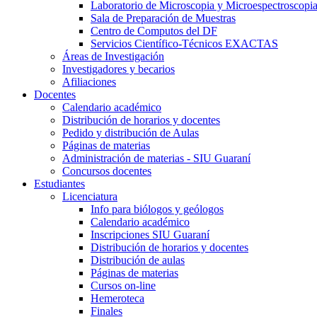
Laboratorio de Microscopia y Microespectroscopi
Sala de Preparación de Muestras
Centro de Computos del DF
Servicios Científico-Técnicos EXACTAS
Áreas de Investigación
Investigadores y becarios
Afiliaciones
Docentes
Calendario académico
Distribución de horarios y docentes
Pedido y distribución de Aulas
Páginas de materias
Administración de materias - SIU Guaraní
Concursos docentes
Estudiantes
Licenciatura
Info para biólogos y geólogos
Calendario académico
Inscripciones SIU Guaraní
Distribución de horarios y docentes
Distribución de aulas
Páginas de materias
Cursos on-line
Hemeroteca
Finales