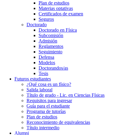
Plan de estudios
Materias optativas
Certificados de examen
Seguros
Doctorado
Doctorado en Física
Subcomisión
Admisión
Reglamentos
Seguimiento
Defensa
Modelos
Doctorandos/as
Tesis
Futuros estudiantes
¿Qué cosa es un físico?
Salida laboral
Título de grado - Lic. en Ciencias Físicas
Requisitos para ingresar
Guía para el estudiante
Programa de tutorías
Plan de estudios
Reconocimiento de equivalencias
Título intermedio
Alumni