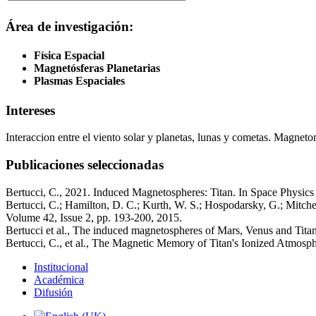
Área de investigación:
Física Espacial
Magnetósferas Planetarias
Plasmas Espaciales
Intereses
Interaccion entre el viento solar y planetas, lunas y cometas. Magneto
Publicaciones seleccionadas
Bertucci, C., 2021. Induced Magnetospheres: Titan. In Space Physic
Bertucci, C.; Hamilton, D. C.; Kurth, W. S.; Hospodarsky, G.; Mitchel
Volume 42, Issue 2, pp. 193-200, 2015.
Bertucci et al., The induced magnetospheres of Mars, Venus and Titan
Bertucci, C., et al., The Magnetic Memory of Titan's Ionized Atmosp
Institucional
Académica
Difusión