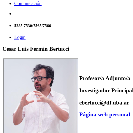
Comunicación
5285-7530/7565/7566
Login
Cesar Luis Fermin Bertucci
Profesor/a Adjunto/a
Investigador Principa
cbertucci@df.uba.ar
Página web personal