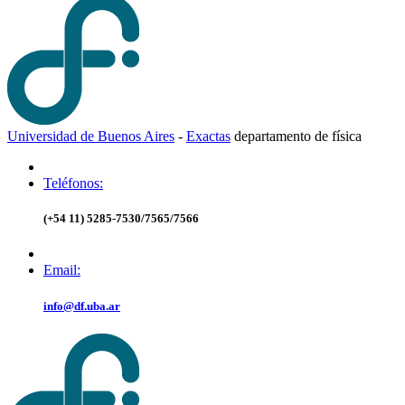
Universidad de Buenos Aires
-
Exactas
d
epartamento de
f
ísica
Teléfonos:
(+54 11) 5285-7530/7565/7566
Email:
info@df.uba.ar