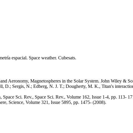
metría espacial. Space weather. Cubesats.
s and Aeronomy, Magnetospheres in the Solar System. John Wiley & So
l, D.; Sergis, N.; Edberg, N. J. T.; Dougherty, M. K., Titan's interacti
, Space Sci. Rev., Space Sci. Rev., Volume 162, Issue 1-4, pp. 113- 17
here, Science, Volume 321, Issue 5895, pp. 1475- (2008).