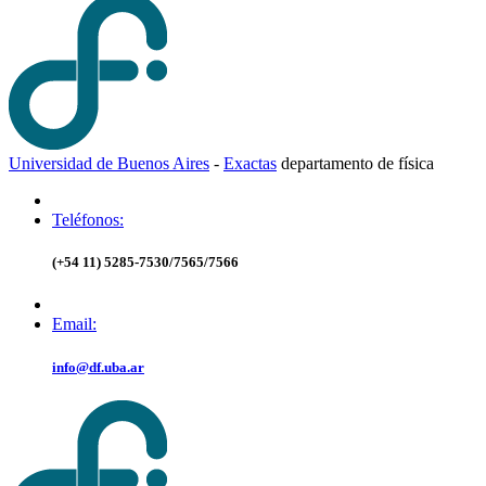
Universidad de Buenos Aires
-
Exactas
d
epartamento de
f
ísica
Teléfonos:
(+54 11) 5285-7530/7565/7566
Email:
info@df.uba.ar