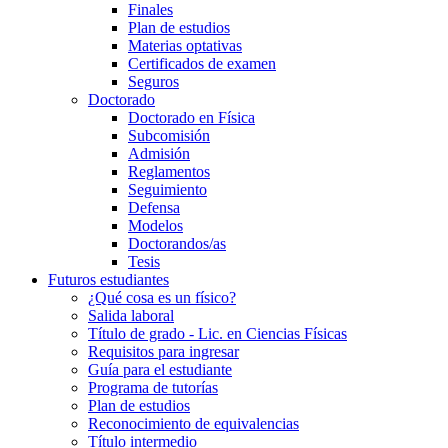
Finales
Plan de estudios
Materias optativas
Certificados de examen
Seguros
Doctorado
Doctorado en Física
Subcomisión
Admisión
Reglamentos
Seguimiento
Defensa
Modelos
Doctorandos/as
Tesis
Futuros estudiantes
¿Qué cosa es un físico?
Salida laboral
Título de grado - Lic. en Ciencias Físicas
Requisitos para ingresar
Guía para el estudiante
Programa de tutorías
Plan de estudios
Reconocimiento de equivalencias
Título intermedio