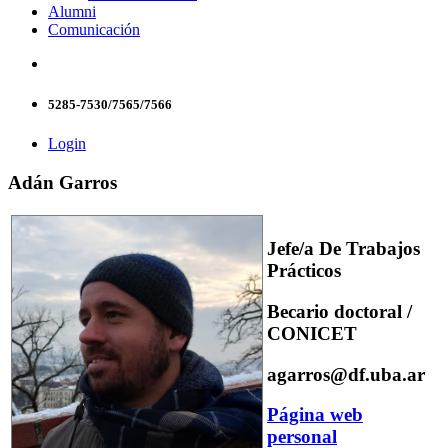
Alumni
Comunicación
5285-7530/7565/7566
Login
Adán Garros
Jefe/a De Trabajos
Prácticos
Becario doctoral /
CONICET
agarros@df.uba.ar
Página web
personal