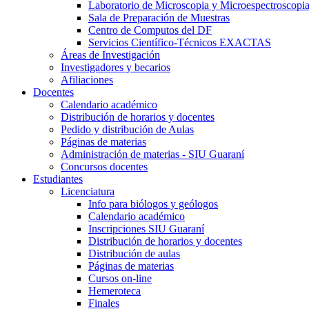
Laboratorio de Microscopia y Microespectroscopi
Sala de Preparación de Muestras
Centro de Computos del DF
Servicios Científico-Técnicos EXACTAS
Áreas de Investigación
Investigadores y becarios
Afiliaciones
Docentes
Calendario académico
Distribución de horarios y docentes
Pedido y distribución de Aulas
Páginas de materias
Administración de materias - SIU Guaraní
Concursos docentes
Estudiantes
Licenciatura
Info para biólogos y geólogos
Calendario académico
Inscripciones SIU Guaraní
Distribución de horarios y docentes
Distribución de aulas
Páginas de materias
Cursos on-line
Hemeroteca
Finales