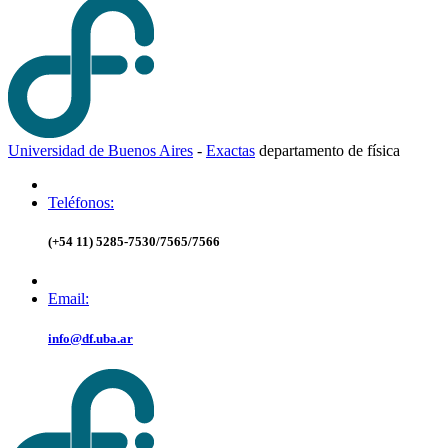
Universidad de Buenos Aires
-
Exactas
d
epartamento de
f
ísica
Teléfonos:
(+54 11) 5285-7530/7565/7566
Email:
info@df.uba.ar