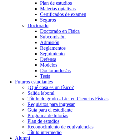
Plan de estudios
Materias optativas
Certificados de examen
Seguros
Doctorado
Doctorado en Física
Subcomisión
Admisión
Reglamentos
Seguimiento
Defensa
Modelos
Doctorandos/as
Tesis
Futuros estudiantes
¿Qué cosa es un físico?
Salida laboral
Título de grado - Lic. en Ciencias Físicas
Requisitos para ingresar
Guía para el estudiante
Programa de tutorías
Plan de estudios
Reconocimiento de equivalencias
Título intermedio
Alumni