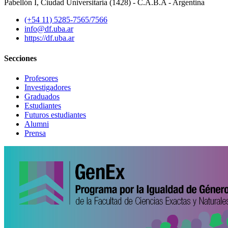
Pabellón I, Ciudad Universitaria (1428) - C.A.B.A - Argentina
(+54 11) 5285-7565/7566
info@df.uba.ar
https://df.uba.ar
Secciones
Profesores
Investigadores
Graduados
Estudiantes
Futuros estudiantes
Alumni
Prensa