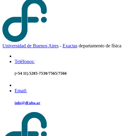
Universidad de Buenos Aires
-
Exactas
d
epartamento de
f
ísica
Teléfonos:
(+54 11) 5285-7530/7565/7566
Email:
info@df.uba.ar