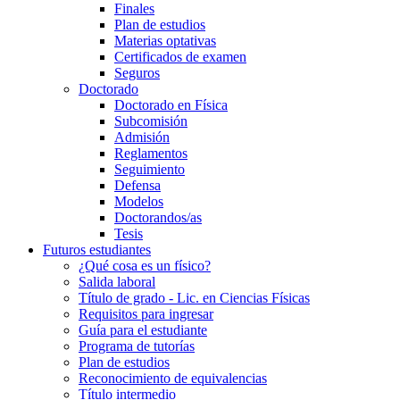
Finales
Plan de estudios
Materias optativas
Certificados de examen
Seguros
Doctorado
Doctorado en Física
Subcomisión
Admisión
Reglamentos
Seguimiento
Defensa
Modelos
Doctorandos/as
Tesis
Futuros estudiantes
¿Qué cosa es un físico?
Salida laboral
Título de grado - Lic. en Ciencias Físicas
Requisitos para ingresar
Guía para el estudiante
Programa de tutorías
Plan de estudios
Reconocimiento de equivalencias
Título intermedio