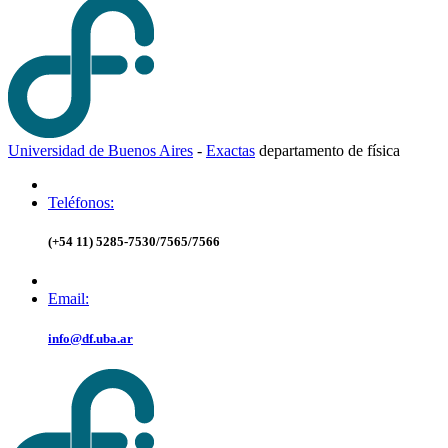
Universidad de Buenos Aires
-
Exactas
d
epartamento de
f
ísica
Teléfonos:
(+54 11) 5285-7530/7565/7566
Email:
info@df.uba.ar