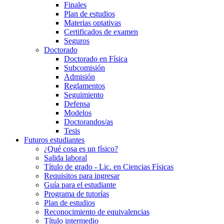
Finales
Plan de estudios
Materias optativas
Certificados de examen
Seguros
Doctorado
Doctorado en Física
Subcomisión
Admisión
Reglamentos
Seguimiento
Defensa
Modelos
Doctorandos/as
Tesis
Futuros estudiantes
¿Qué cosa es un físico?
Salida laboral
Título de grado - Lic. en Ciencias Físicas
Requisitos para ingresar
Guía para el estudiante
Programa de tutorías
Plan de estudios
Reconocimiento de equivalencias
Título intermedio