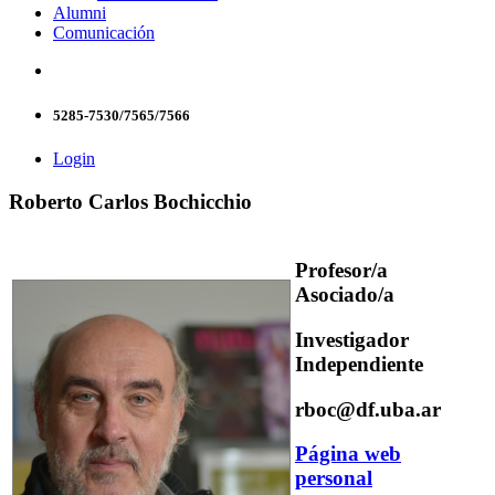
Alumni
Comunicación
5285-7530/7565/7566
Login
Roberto Carlos Bochicchio
Profesor/a
Asociado/a
Investigador
Independiente
rboc@df.uba.ar
Página web
personal