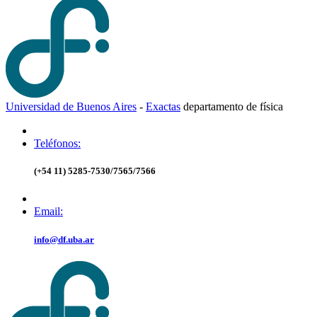
Universidad de Buenos Aires
-
Exactas
d
epartamento de
f
ísica
Teléfonos:
(+54 11) 5285-7530/7565/7566
Email:
info@df.uba.ar