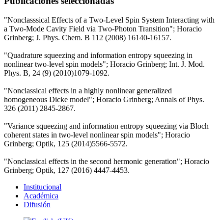
Publicaciones seleccionadas
"Nonclasssical Effects of a Two-Level Spin System Interacting with
a Two-Mode Cavity Field via Two-Photon Transition"; Horacio
Grinberg; J. Phys. Chem. B 112 (2008) 16140-16157.
"Quadrature squeezing and information entropy squeezing in
nonlinear two-level spin models"; Horacio Grinberg; Int. J. Mod.
Phys. B, 24 (9) (2010)1079-1092.
"Nonclassical effects in a highly nonlinear generalized
homogeneous Dicke model"; Horacio Grinberg; Annals of Phys.
326 (2011) 2845-2867.
"Variance squeezing and information entropy squeezing via Bloch
coherent states in two-level nonlinear spin models"; Horacio
Grinberg; Optik, 125 (2014)5566-5572.
"Nonclassical effects in the second hermonic generation"; Horacio
Grinberg; Optik, 127 (2016) 4447-4453.
Institucional
Académica
Difusión