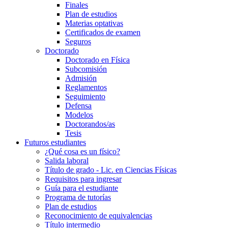
Finales
Plan de estudios
Materias optativas
Certificados de examen
Seguros
Doctorado
Doctorado en Física
Subcomisión
Admisión
Reglamentos
Seguimiento
Defensa
Modelos
Doctorandos/as
Tesis
Futuros estudiantes
¿Qué cosa es un físico?
Salida laboral
Título de grado - Lic. en Ciencias Físicas
Requisitos para ingresar
Guía para el estudiante
Programa de tutorías
Plan de estudios
Reconocimiento de equivalencias
Título intermedio