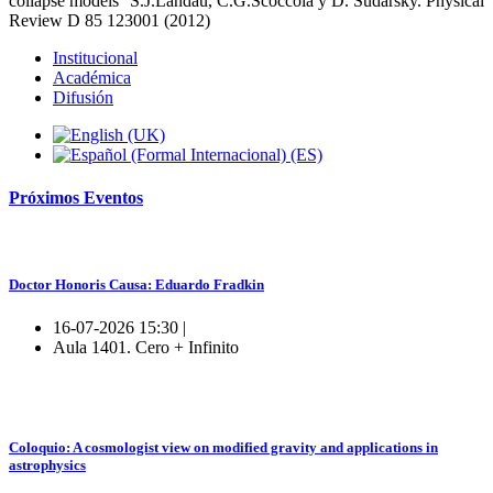
collapse models'' S.J.Landau, C.G.Scóccola y D. Sudarsky. Physical
Review D 85 123001 (2012)
Institucional
Académica
Difusión
Próximos
Eventos
Doctor Honoris Causa: Eduardo Fradkin
16-07-2026 15:30 |
Aula 1401. Cero + Infinito
Coloquio: A cosmologist view on modified gravity and applications in
astrophysics