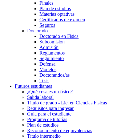
Finales
Plan de estudios
Materias optativas
Certificados de examen
Seguros
Doctorado
Doctorado en Física
Subcomisión
Admisión
Reglamentos
Seguimiento
Defensa
Modelos
Doctorandos/as
Tesis
Futuros estudiantes
¿Qué cosa es un físico?
Salida laboral
Título de grado - Lic. en Ciencias Físicas
Requisitos para ingresar
Guía para el estudiante
Programa de tutorías
Plan de estudios
Reconocimiento de equivalencias
Título intermedio