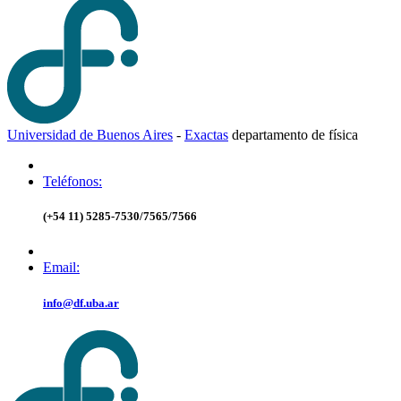
Universidad de Buenos Aires
-
Exactas
d
epartamento de
f
ísica
Teléfonos:
(+54 11) 5285-7530/7565/7566
Email:
info@df.uba.ar