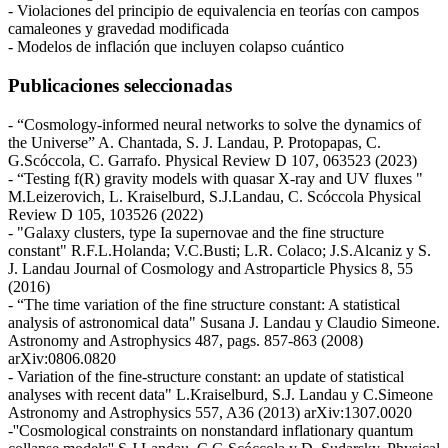
- Violaciones del principio de equivalencia en teorías con campos
camaleones y gravedad modificada
- Modelos de inflación que incluyen colapso cuántico
Publicaciones seleccionadas
- “Cosmology-informed neural networks to solve the dynamics of
the Universe” A. Chantada, S. J. Landau, P. Protopapas, C.
G.Scóccola, C. Garrafo. Physical Review D 107, 063523 (2023)
- “Testing f(R) gravity models with quasar X-ray and UV fluxes "
M.Leizerovich, L. Kraiselburd, S.J.Landau, C. Scóccola Physical
Review D 105, 103526 (2022)
- "Galaxy clusters, type Ia supernovae and the fine structure
constant" R.F.L.Holanda; V.C.Busti; L.R. Colaco; J.S.Alcaniz y S.
J. Landau Journal of Cosmology and Astroparticle Physics 8, 55
(2016)
- “The time variation of the fine structure constant: A statistical
analysis of astronomical data" Susana J. Landau y Claudio Simeone.
Astronomy and Astrophysics 487, pags. 857-863 (2008)
arXiv:0806.0820
- Variation of the fine-structure constant: an update of statistical
analyses with recent data" L.Kraiselburd, S.J. Landau y C.Simeone
Astronomy and Astrophysics 557, A36 (2013) arXiv:1307.0020
-''Cosmological constraints on nonstandard inflationary quantum