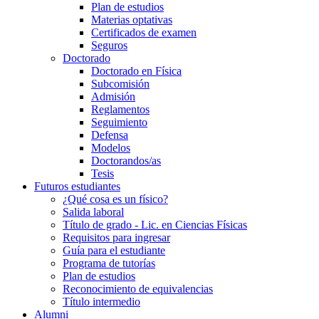
Plan de estudios
Materias optativas
Certificados de examen
Seguros
Doctorado
Doctorado en Física
Subcomisión
Admisión
Reglamentos
Seguimiento
Defensa
Modelos
Doctorandos/as
Tesis
Futuros estudiantes
¿Qué cosa es un físico?
Salida laboral
Título de grado - Lic. en Ciencias Físicas
Requisitos para ingresar
Guía para el estudiante
Programa de tutorías
Plan de estudios
Reconocimiento de equivalencias
Título intermedio
Alumni