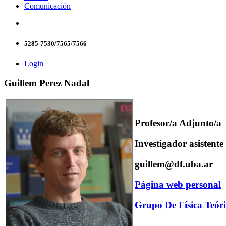
Comunicación
5285-7530/7565/7566
Login
Guillem Perez Nadal
Profesor/a Adjunto/a
Investigador asisten
guillem@df.uba.ar
Página web personal
Grupo De Física Teóri