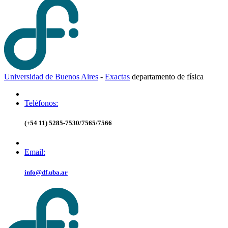
Universidad de Buenos Aires
-
Exactas
d
epartamento de
f
ísica
Teléfonos:
(+54 11) 5285-7530/7565/7566
Email:
info@df.uba.ar