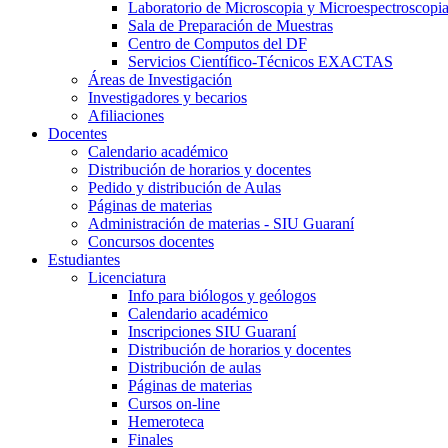
Laboratorio de Microscopia y Microespectroscopi
Sala de Preparación de Muestras
Centro de Computos del DF
Servicios Científico-Técnicos EXACTAS
Áreas de Investigación
Investigadores y becarios
Afiliaciones
Docentes
Calendario académico
Distribución de horarios y docentes
Pedido y distribución de Aulas
Páginas de materias
Administración de materias - SIU Guaraní
Concursos docentes
Estudiantes
Licenciatura
Info para biólogos y geólogos
Calendario académico
Inscripciones SIU Guaraní
Distribución de horarios y docentes
Distribución de aulas
Páginas de materias
Cursos on-line
Hemeroteca
Finales