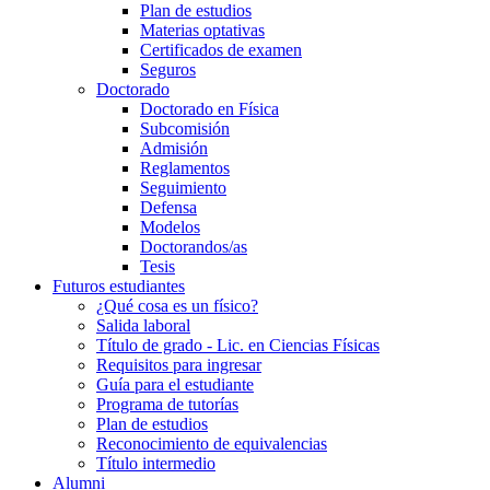
Plan de estudios
Materias optativas
Certificados de examen
Seguros
Doctorado
Doctorado en Física
Subcomisión
Admisión
Reglamentos
Seguimiento
Defensa
Modelos
Doctorandos/as
Tesis
Futuros estudiantes
¿Qué cosa es un físico?
Salida laboral
Título de grado - Lic. en Ciencias Físicas
Requisitos para ingresar
Guía para el estudiante
Programa de tutorías
Plan de estudios
Reconocimiento de equivalencias
Título intermedio
Alumni