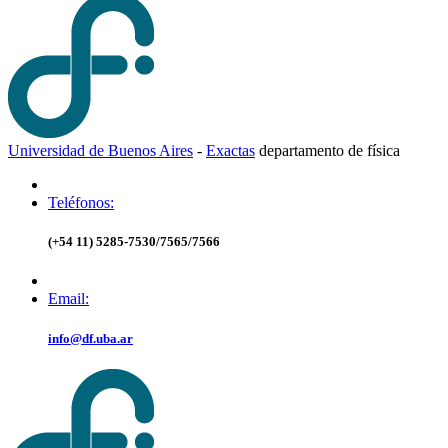
Universidad de Buenos Aires
-
Exactas
d
epartamento de
f
ísica
Teléfonos:
(+54 11) 5285-7530/7565/7566
Email:
info@df.uba.ar