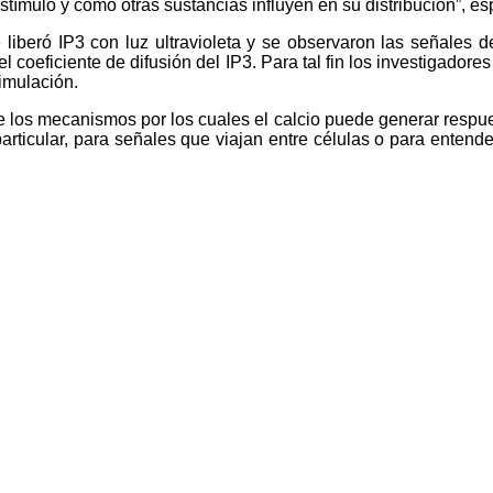
stímulo y cómo otras sustancias influyen en su distribución”, 
 liberó IP3 con luz ultravioleta y se observaron las señales d
 coeficiente de difusión del IP3. Para tal fin los investigador
timulación.
e los mecanismos por los cuales el calcio puede generar respu
particular, para señales que viajan entre células o para entende