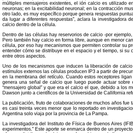
múltiples mensajeros existentes, el ión calcio es utilizado
neuronas; en la excitabilidad neuronal; en la contracción musc
otro lado, es muy específico porque genera respuestas puntu
da lugar a diferentes respuestas”, aclara la investigadora 
calcio dentro de la célula.
Dentro de las células hay reservorios de calcio -por ejemplo,
Pero también hay calcio en forma libre, aunque en menor can
célula, por eso hay mecanismos que permiten controlar su pre
entender cómo se distribuye en el espacio y el tiempo, si su c
entre otros aspectos.
Uno de los mecanismos que inducen la liberación de calcio d
estímulos externos las células producen IP3 a partir de prec
en la membrana del retículo. Cuando estos receptores ligan 
genera una señal de calcio que luego puede actuar sobre o
“mensajero global” y que era el calcio el que, debido a los
Dawson junto a científicos de la Universidad de Callifornia 
La publicación, fruto de colaboraciones de muchos años fue t
es casi treinta veces menor que lo reportado en investigaci
Argentina solo viaja por la provincia de La Pampa.
La investigadora del Instituto de Física de Buenos Aires (I
experimentos.” Este aporte se enmarca dentro de un proyecto