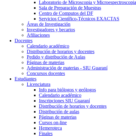
Laboratorio de Microscopia y Microespectroscopi
Sala de Preparación de Muestras
Centro de Computos del DF
Servicios Científico-Técnicos EXACTAS
Áreas de Investigación
Investigadores y becarios
Afiliaciones
Docentes
Calendario académico
Distribución de horarios y docentes
Pedido y distribución de Aulas
Páginas de materias
Administración de materias - SIU Guaraní
Concursos docentes
Estudiantes
Licenciatura
Info para biólogos y geólogos
Calendario académico
Inscripciones SIU Guaraní
Distribución de horarios y docentes
Distribución de aulas
Páginas de materias
Cursos on-line
Hemeroteca
Finales