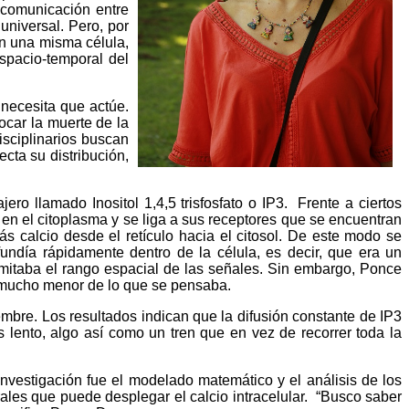
a comunicación entre
universal. Pero, por
en una misma célula,
espacio-temporal del
 necesita que actúe.
ocar la muerte de la
isciplinarios buscan
cta su distribución,
o llamado Inositol 1,4,5 trisfosfato o IP3. Frente a ciertos
en el citoplasma y se liga a sus receptores que se encuentran
s calcio desde el retículo hacia el citosol. De este modo se
ndía rápidamente dentro de la célula, es decir, que era un
imitaba el rango espacial de las señales. Sin embargo, Ponce
ad mucho menor de lo que se pensaba.
embre. Los resultados indican que la difusión constante de IP3
 lento, algo así como un tren que en vez de recorrer toda la
nvestigación fue el modelado matemático y el análisis de los
les que puede desplegar el calcio intracelular. “Busco saber