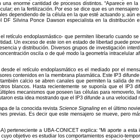
 en una enorme cantidad de procesos distintos. “Aparece en l
ular; en la fertilización. Por eso se dice que es un mensajero 
ales dependiendo de la célula en la que esté actuando y, aún 
del DF Silvina Ponce Dawson especialista en la distribución 
 el retículo endoplasmástico- que permiten liberarlo cuando se
tidad. Un exceso de este ion en estado de libertad puede prov
sencia y distribución. Diversos grupos de investigación interd
oncentración oscila o de qué modo la geometría intracelular afe
esde el retículo endoplasmático es el mediado por el mensajer
ursores contenidos en la membrana plasmática. Este IP3 difunde 
también calcio se abren canales que permiten la salida de má
tros blancos. Hasta recientemente se suponía que el IP3 difu
 múltiples mecanismos que poseen las células para removerlo, l
refutaron esta idea mostrando que el IP3 difunde a una velocid
apa de la conocida revista
Science Signaling
en el último novi
ones previas. Es decir que este mensajero se mueve, pero más
FIBA) perteneciente a UBA-CONICET explica: “Mi aporte a esta i
 cuyo objetivo es estudiar los comportamientos espacio-tempora