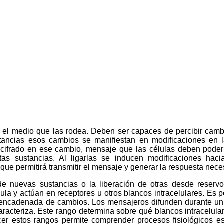
n el medio que las rodea. Deben ser capaces de percibir camb
tancias esos cambios se manifiestan en modificaciones en 
cifrado en ese cambio, mensaje que las células deben poder d
sustancias. Al ligarlas se inducen modificaciones hacia e
que permitirá transmitir el mensaje y generar la respuesta nece
e nuevas sustancias o la liberación de otras desde reservor
lula y actúan en receptores u otros blancos intracelulares. Es 
a encadenada de cambios. Los mensajeros difunden durante un
caracteriza. Este rango determina sobre qué blancos intracelula
er estos rangos permite comprender procesos fisiológicos esp