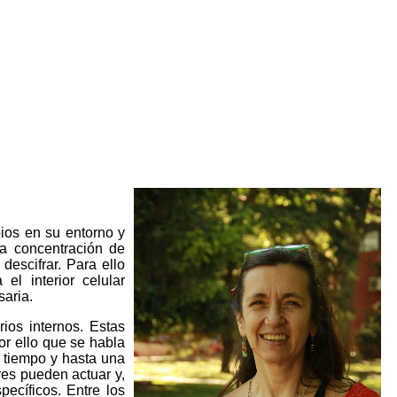
ios en su entorno y
la concentración de
escifrar. Para ello
l interior celular
saria.
ios internos. Estas
por ello que se habla
 tiempo y hasta una
res pueden actuar y,
ecíficos. Entre los