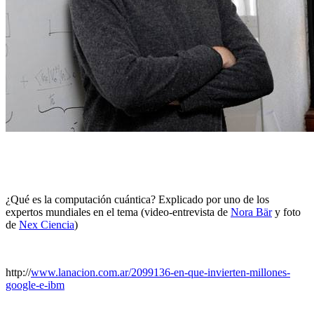
¿Qué es la computación cuántica? Explicado por uno de los
expertos mundiales en el tema (video-entrevista de
Nora Bär
y foto
de
Nex Ciencia
)
http://
www.lanacion.com.ar/2099136-en-que-invierten-millones-
google-e-ibm