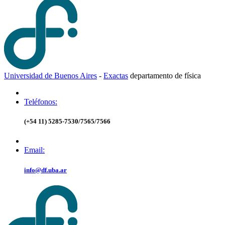
Universidad de Buenos Aires
-
Exactas
d
epartamento de
f
ísica
Teléfonos:
(+54 11) 5285-7530/7565/7566
Email:
info@df.uba.ar