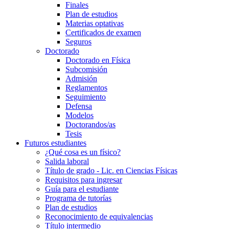
Finales
Plan de estudios
Materias optativas
Certificados de examen
Seguros
Doctorado
Doctorado en Física
Subcomisión
Admisión
Reglamentos
Seguimiento
Defensa
Modelos
Doctorandos/as
Tesis
Futuros estudiantes
¿Qué cosa es un físico?
Salida laboral
Título de grado - Lic. en Ciencias Físicas
Requisitos para ingresar
Guía para el estudiante
Programa de tutorías
Plan de estudios
Reconocimiento de equivalencias
Título intermedio