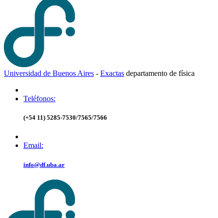
Universidad de Buenos Aires
-
Exactas
d
epartamento de
f
ísica
Teléfonos:
(+54 11) 5285-7530/7565/7566
Email:
info@df.uba.ar