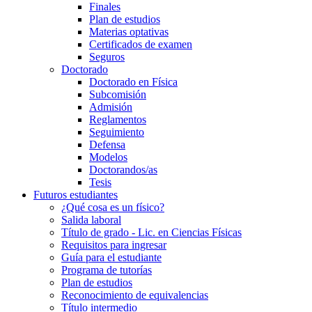
Finales
Plan de estudios
Materias optativas
Certificados de examen
Seguros
Doctorado
Doctorado en Física
Subcomisión
Admisión
Reglamentos
Seguimiento
Defensa
Modelos
Doctorandos/as
Tesis
Futuros estudiantes
¿Qué cosa es un físico?
Salida laboral
Título de grado - Lic. en Ciencias Físicas
Requisitos para ingresar
Guía para el estudiante
Programa de tutorías
Plan de estudios
Reconocimiento de equivalencias
Título intermedio