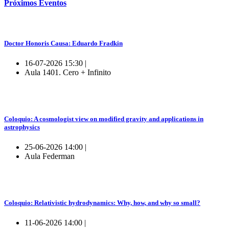
Próximos
Eventos
Doctor Honoris Causa: Eduardo Fradkin
16-07-2026 15:30 |
Aula 1401. Cero + Infinito
Coloquio: A cosmologist view on modified gravity and applications in
astrophysics
25-06-2026 14:00 |
Aula Federman
Coloquio: Relativistic hydrodynamics: Why, how, and why so small?
11-06-2026 14:00 |