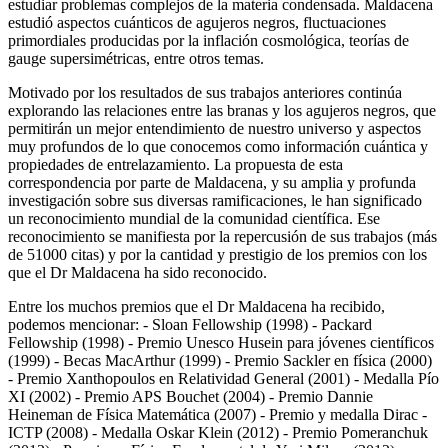
estudiar problemas complejos de la materia condensada. Maldacena
estudió aspectos cuánticos de agujeros negros, fluctuaciones
primordiales producidas por la inflación cosmológica, teorías de
gauge supersimétricas, entre otros temas.
Motivado por los resultados de sus trabajos anteriores continúa
explorando las relaciones entre las branas y los agujeros negros, que
permitirán un mejor entendimiento de nuestro universo y aspectos
muy profundos de lo que conocemos como información cuántica y
propiedades de entrelazamiento. La propuesta de esta
correspondencia por parte de Maldacena, y su amplia y profunda
investigación sobre sus diversas ramificaciones, le han significado
un reconocimiento mundial de la comunidad científica. Ese
reconocimiento se manifiesta por la repercusión de sus trabajos (más
de 51000 citas) y por la cantidad y prestigio de los premios con los
que el Dr Maldacena ha sido reconocido.
Entre los muchos premios que el Dr Maldacena ha recibido,
podemos mencionar: - Sloan Fellowship (1998) - Packard
Fellowship (1998) - Premio Unesco Husein para jóvenes científicos
(1999) - Becas MacArthur (1999) - Premio Sackler en física (2000)
- Premio Xanthopoulos en Relatividad General (2001) - Medalla Pío
XI (2002) - Premio APS Bouchet (2004) - Premio Dannie
Heineman de Física Matemática (2007) - Premio y medalla Dirac -
ICTP (2008) - Medalla Oskar Klein (2012) - Premio Pomeranchuk