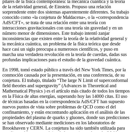
pilares de la física contemporánea: la mecánica cuántica y la teoría
de la relatividad general, de Einstein. Propuso una relación
sorprendente entre dos sistemas aparentemente diferentes. Su trabajo
conocido como «la conjetura de Maldacena», o la «correspondencia
AdS/CFT», se trata de una relación entre una teoría con
interacciones gravitacionales con una teoría sin gravedad y en un
número menor de dimensiones. Este trabajo intentó zanjar
inconsistencias que existen entre la teoría de la relatividad general y
la mecánica cuántica, un problema de la física teórica que desde
hace casi un siglo preocupa a numerosos científicos, y puso en
marcha una verdadera revolución en la teoría de cuerdas, dadas sus
profundas implicaciones para el estudio de la gravedad cuántica.
En 1998, tomó estado público a través del New York Times, por la
conmoción causada por la presentación, en una conferencia, de su
conjetura. El trabajo, titulado “The large N Limit of superconformal
field theories and supergravity” (Advances in Theoretical and
Mathematical Physics ) es el artículo más citado de todos los tiempos
en la Física de altas energías, superando hoy las 14000 citas. El uso
de técnicas basadas en la correspondencia AdS/CFT han supuesto
nuevos puntos de vista sobre problemas de QCD como el del
confinamiento, y están encontrando aplicación en el análisis de las
propiedades del plasma de quarks y gluones, donde sus predicciones
se han observado mediante mediciones en los laboratorios de
Brookhaven y CERN. La conjetura ha sido también utilizada para