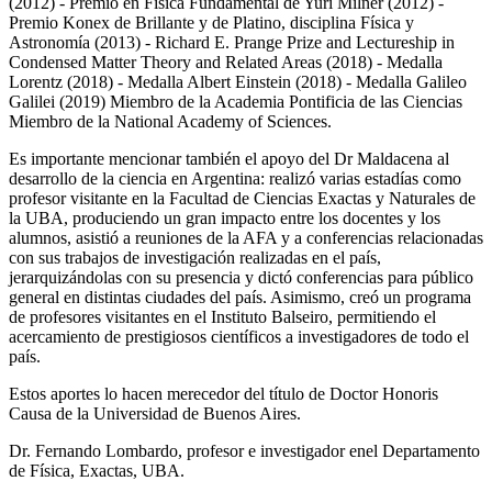
(2012) - Premio en Física Fundamental de Yuri Milner (2012) -
Premio Konex de Brillante y de Platino, disciplina Física y
Astronomía (2013) - Richard E. Prange Prize and Lectureship in
Condensed Matter Theory and Related Areas (2018) - Medalla
Lorentz (2018) - Medalla Albert Einstein (2018) - Medalla Galileo
Galilei (2019) Miembro de la Academia Pontificia de las Ciencias
Miembro de la National Academy of Sciences.
Es importante mencionar también el apoyo del Dr Maldacena al
desarrollo de la ciencia en Argentina: realizó varias estadías como
profesor visitante en la Facultad de Ciencias Exactas y Naturales de
la UBA, produciendo un gran impacto entre los docentes y los
alumnos, asistió a reuniones de la AFA y a conferencias relacionadas
con sus trabajos de investigación realizadas en el país,
jerarquizándolas con su presencia y dictó conferencias para público
general en distintas ciudades del país. Asimismo, creó un programa
de profesores visitantes en el Instituto Balseiro, permitiendo el
acercamiento de prestigiosos científicos a investigadores de todo el
país.
Estos aportes lo hacen merecedor del título de Doctor Honoris
Causa de la Universidad de Buenos Aires.
Dr. Fernando Lombardo, profesor e investigador enel Departamento
de Física, Exactas, UBA.