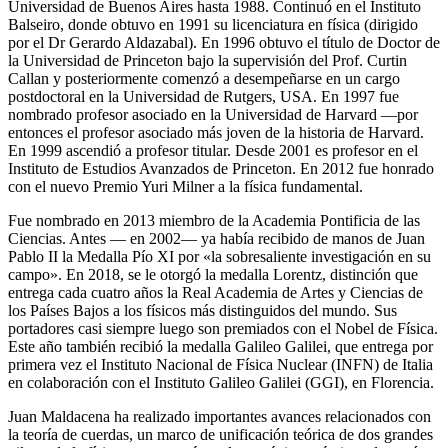
Universidad de Buenos Aires hasta 1988. Continuó en el Instituto
Balseiro, donde obtuvo en 1991 su licenciatura en física (dirigido
por el Dr Gerardo Aldazabal). En 1996 obtuvo el título de Doctor de
la Universidad de Princeton bajo la supervisión del Prof. Curtin
Callan y posteriormente comenzó a desempeñarse en un cargo
postdoctoral en la Universidad de Rutgers, USA. En 1997 fue
nombrado profesor asociado en la Universidad de Harvard —por
entonces el profesor asociado más joven de la historia de Harvard.
En 1999 ascendió a profesor titular. Desde 2001 es profesor en el
Instituto de Estudios Avanzados de Princeton. En 2012 fue honrado
con el nuevo Premio Yuri Milner a la física fundamental.
Fue nombrado en 2013 miembro de la Academia Pontificia de las
Ciencias. Antes — en 2002— ya había recibido de manos de Juan
Pablo II la Medalla Pío XI por «la sobresaliente investigación en su
campo». En 2018, se le otorgó la medalla Lorentz, distinción que
entrega cada cuatro años la Real Academia de Artes y Ciencias de
los Países Bajos a los físicos más distinguidos del mundo. Sus
portadores casi siempre luego son premiados con el Nobel de Física.
Este año también recibió la medalla Galileo Galilei, que entrega por
primera vez el Instituto Nacional de Física Nuclear (INFN) de Italia
en colaboración con el Instituto Galileo Galilei (GGI), en Florencia.
Juan Maldacena ha realizado importantes avances relacionados con
la teoría de cuerdas, un marco de unificación teórica de dos grandes