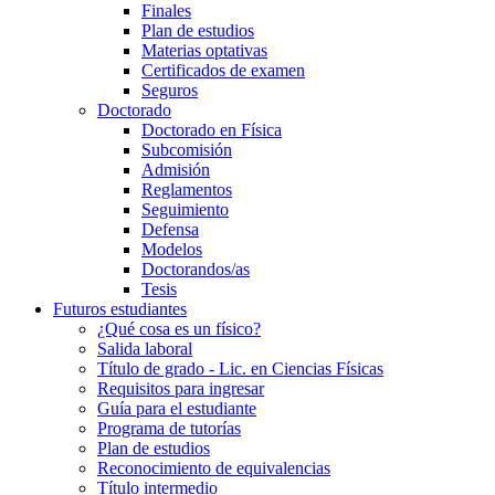
Finales
Plan de estudios
Materias optativas
Certificados de examen
Seguros
Doctorado
Doctorado en Física
Subcomisión
Admisión
Reglamentos
Seguimiento
Defensa
Modelos
Doctorandos/as
Tesis
Futuros estudiantes
¿Qué cosa es un físico?
Salida laboral
Título de grado - Lic. en Ciencias Físicas
Requisitos para ingresar
Guía para el estudiante
Programa de tutorías
Plan de estudios
Reconocimiento de equivalencias
Título intermedio