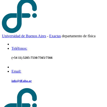
Universidad de Buenos Aires
-
Exactas
d
epartamento de
f
ísica
Teléfonos:
(+54 11) 5285-7530/7565/7566
Email:
info@df.uba.ar