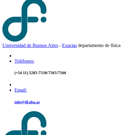
Universidad de Buenos Aires
-
Exactas
d
epartamento de
f
ísica
Teléfonos:
(+54 11) 5285-7530/7565/7566
Email:
info@df.uba.ar