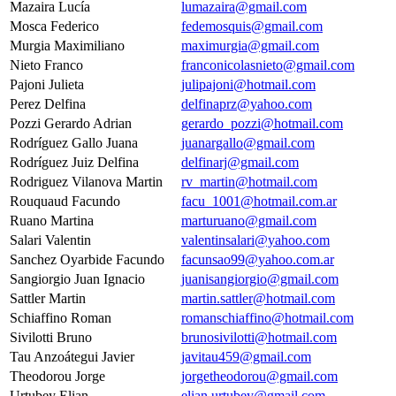
Mazaira Lucía
lumazaira@gmail.com
Mosca Federico
fedemosquis@gmail.com
Murgia Maximiliano
maximurgia@gmail.com
Nieto Franco
franconicolasnieto@gmail.com
Pajoni Julieta
julipajoni@hotmail.com
Perez Delfina
delfinaprz@yahoo.com
Pozzi Gerardo Adrian
gerardo_pozzi@hotmail.com
Rodríguez Gallo Juana
juanargallo@gmail.com
Rodríguez Juiz Delfina
delfinarj@gmail.com
Rodriguez Vilanova Martin
rv_martin@hotmail.com
Rouquaud Facundo
facu_1001@hotmail.com.ar
Ruano Martina
marturuano@gmail.com
Salari Valentin
valentinsalari@yahoo.com
Sanchez Oyarbide Facundo
facunsao99@yahoo.com.ar
Sangiorgio Juan Ignacio
juanisangiorgio@gmail.com
Sattler Martin
martin.sattler@hotmail.com
Schiaffino Roman
romanschiaffino@hotmail.com
Sivilotti Bruno
brunosivilotti@hotmail.com
Tau Anzoátegui Javier
javitau459@gmail.com
Theodorou Jorge
jorgetheodorou@gmail.com
Urtubey Elian
elian.urtubey@gmail.com