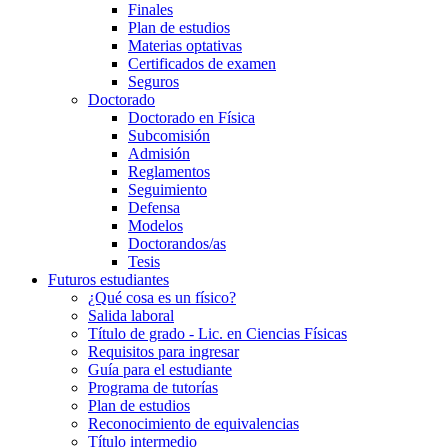
Finales
Plan de estudios
Materias optativas
Certificados de examen
Seguros
Doctorado
Doctorado en Física
Subcomisión
Admisión
Reglamentos
Seguimiento
Defensa
Modelos
Doctorandos/as
Tesis
Futuros estudiantes
¿Qué cosa es un físico?
Salida laboral
Título de grado - Lic. en Ciencias Físicas
Requisitos para ingresar
Guía para el estudiante
Programa de tutorías
Plan de estudios
Reconocimiento de equivalencias
Título intermedio