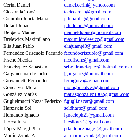
Cerini Daniel
daniel.cerini@yahoo.com
Ciccarella Tomás
taciccarella@gmail.com
Colombo Julieta Maria
julimarilia@gmail.com
Defant Julian
juli.defant@hotmail.com
Delgado Manuel
manueldpiano@hotmail.com
Drelewicz Maximiliano
maximildrelewicz@gmail.com
Elia Juan Pablo
eliajuampi8@gmail.com
Fernandez Criscuolo Facundo
facundocriscuolo@gmail.com
Fische Nicolas
nicofische@gmail.com
Francisquez Sebastian
seby_francisquez@hotmail.com.ar
Gargano Juan Ignacio
jgargano3@hotmail.com
Giovannetti Fernando
fermgiova@gmail.com
Goncalves Mora
moragoncalves@gmail.com
González Matías
matiasgonzalez1002@gmail.com
Guglielmucci Nazar Federico
f.gugli.nazar@gmail.com
Hartzstein Sol
soldhartz@gmail.com
Hernando Ignacio
ignacioph21@gmail.com
Llorca Ines
inesllorca1@gmail.com
López Maggi Pilar
pilar.lopezmaggi@gmail.com
Martín Zynda Ali
ali.martin.zynda@gmail.com