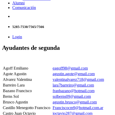
Alumni
Comunicación
5285-7530/7565/7566
Login
Ayudantes de segunda
Agoff Emiliano
eagoff98@gmail.com
Agote Agustin
agustin.agote@gmail.com
Alvarez Valentina
valentinalvarez718@gmail.com
Barreiro Lara
lara7barreiro@gmail.com
Bazano Francisco
franbazano@hotmail.com
Berns Sol
solberns09@gmail.com
Brusco Agustin
agustin.brusco@gmail.com
Castillo Menegotto Francisco
Franciscocm9@hotmail.com.ar
Castro Juan Octavio
joctavio287@gmail.com