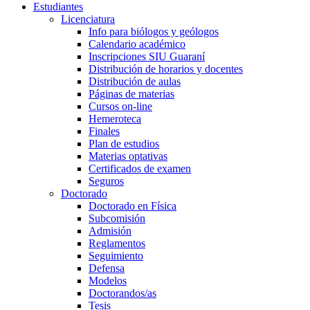
Estudiantes
Licenciatura
Info para biólogos y geólogos
Calendario académico
Inscripciones SIU Guaraní
Distribución de horarios y docentes
Distribución de aulas
Páginas de materias
Cursos on-line
Hemeroteca
Finales
Plan de estudios
Materias optativas
Certificados de examen
Seguros
Doctorado
Doctorado en Física
Subcomisión
Admisión
Reglamentos
Seguimiento
Defensa
Modelos
Doctorandos/as
Tesis