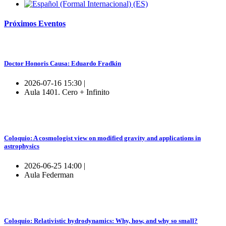
Próximos
Eventos
Doctor Honoris Causa: Eduardo Fradkin
2026-07-16 15:30 |
Aula 1401. Cero + Infinito
Coloquio: A cosmologist view on modified gravity and applications in
astrophysics
2026-06-25 14:00 |
Aula Federman
Coloquio: Relativistic hydrodynamics: Why, how, and why so small?