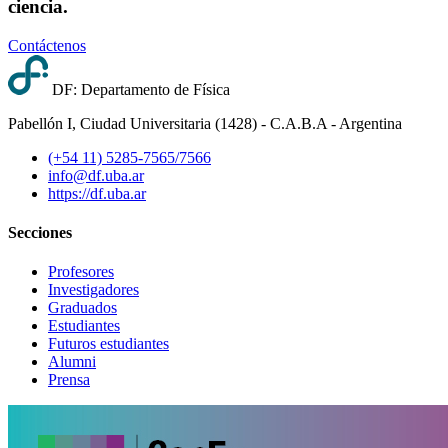
ciencia.
Contáctenos
DF: Departamento de Física
Pabellón I, Ciudad Universitaria (1428) - C.A.B.A - Argentina
(+54 11) 5285-7565/7566
info@df.uba.ar
https://df.uba.ar
Secciones
Profesores
Investigadores
Graduados
Estudiantes
Futuros estudiantes
Alumni
Prensa